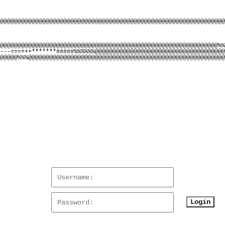
@@@      
          @@        :@@# =@@@@@                                                                                                                                                           @@@@@@@  *@@@.           .@@@       
          @@.        %@@ -@@@@@                                                                                                                                                          @@@@@@@. .@@@+            #@@@       
          @@.        %@@ -@@@@@                                                                                                                                                         @@@@@@@-  @@@#            :@@@        
          @@:        %@@ -@@@@@                                                                                                                                                        @@@@@@@#  %@@@.            @@@@        
          @@-        %@@ -@@@@@                                                                                                                                                        @@@@@@@  -@@@=            +@@@         
          @@-        %@@ -@@@@@                                                                                                                                                       @@@@@@@  .@@@#             @@@          
          @@.        %@@ -@@@@@                                                                                                                                                      @@@@@@@+  %@@@             *@@@          
          @@.       .@@# *@@@@@                                                                                                                                                     @@@@@@@@  =@@@=            .@@@           
          @@        .@@= *@@@@@                                                                                                                                                     @@@@@@@-. @@@%             +@@@           
          @@        -@@= @@%@@                                                                                                                                                     @@@@@@@*  #@@@-            .@@@@           
          @@        =@@  @@@@@                                                                                                                                                     @@@@@@@. .@@@*             *@@@            
         @@#        *@@ .@@@@@                                                                                                                                                    @@@@@@@+  %@@@-             @@@@            
         @@-        %@@ +@@@@@                                                                                                                                                    @@@@@@@. .@@@#     
Login